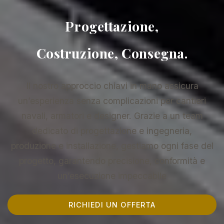
Progettazione,
Costruzione, Consegna.
Il nostro approccio chiavi in mano assicura
un’esperienza senza complicazioni per cantieri
navali, armatori e designer. Grazie a un team
dedicato di progettazione e ingegneria,
produzione e installazione, gestiamo ogni fase del
progetto, garantendo precisione, conformità e
un’esecuzione impeccabile
RICHIEDI UN OFFERTA